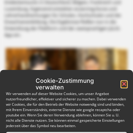
Entdeckertouren in Deutschland, Belgien, Frankreich und
Luxemburg. Ergänzend entstehen eLearning-Kurse und
Lehrerhandreichungen für Schulen, Hochschulen und die
Erwachsenenbildung. Die Ergebnisse fließen nun in die
Entwicklung der Plattform und der zweisprachigen JüLiG-
App ein.
Cookie-Zustimmung
verwalten
Wir verwenden auf dieser Website Cookies, um unser Angebot
nutzerfreundlicher, effektiver und sicherer zu machen. Dabei verwenden
wir Cookies, die für den Betrieb der Website notwendig sind und binden,
mit Ihrem Einverständnis, externe Dienste wie google recaptcha oder
youtube ein. Wenn Sie deren Verwendung ablehnen, können Sie u. U.
nicht alle Dienste nutzen. Sie können einmal gespeicherte Einstellungen
jederzeit über das Symbol neu bearbeiten.