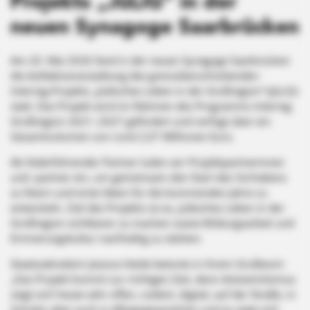
Projekts „JüLiG“ in der
neuen Synagoge Saarbrücken
Am 20. Mai 2026 fand in der neuen Synagoge Saarbrücken
die Auftaktveranstaltung des grenzüberschreitenden
Interreg-Projekts „Jüdisches Leben in der Großregion“ (JüLiG)
statt. Das Projekt wird im Rahmen des Programms Interreg
Großregion 2021–2027 gefördert und verfügt über ein
Gesamtvolumen von rund 2,07 Millionen Euro.
Als federführender Partner luden wir Projektpartnerinnen
und -partner ein, um gemeinsam den Start des Vorhabens
zu feiern und erste Ideen für die kommenden Jahre zu
entwickeln. Ziel des Projekts ist es, jüdisches Leben in der
Großregion sichtbarer zu machen sowie Bildungsarbeit und
Erinnerungskultur nachhaltig zu stärken.
Staatssekretärin Jessica Heide betonte in ihrem Grußwort:
„Das Projekt kommt zur richtigen Zeit, denn Antisemitismus
zeigt sich heute sehr offen, codiert, digital, auf der Straße, in
Schulen aber auch in Alltagsgesprächen und es zeigt sich