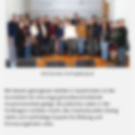
Die Partner im Projekt JüLiG
Mit diesem gelungenen Auftakt in Saarbrücken ist der
Grundstein für eine enge grenzüberschreitende
Zusammenarbeit gelegt, die jüdisches Leben in der
Großregion sichtbar macht, den interkulturellen Dialog
stärkt und nachhaltige Impulse für Bildung und
Erinnerungskultur setzt.