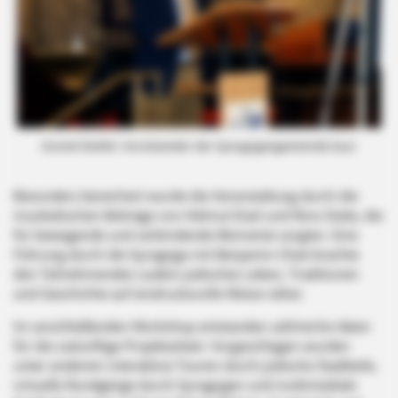
Daniel Stiefel, Vorsitzender der Synagogengemeinde Saar
Besonders bereichert wurde die Veranstaltung durch die
musikalischen Beiträge von Helmut Eisel und Nino Deda, die
für bewegende und verbindende Momente sorgten. Eine
Führung durch die Synagoge mit Benjamin Chait brachte
den Teilnehmenden zudem jüdisches Leben, Traditionen
und Geschichte auf eindrucksvolle Weise näher.
Im anschließenden Workshop entstanden zahlreiche Ideen
für die zukünftige Projektarbeit. Vorgeschlagen wurden
unter anderem interaktive Touren durch jüdische Stadtteile,
virtuelle Rundgänge durch Synagogen und multimediale