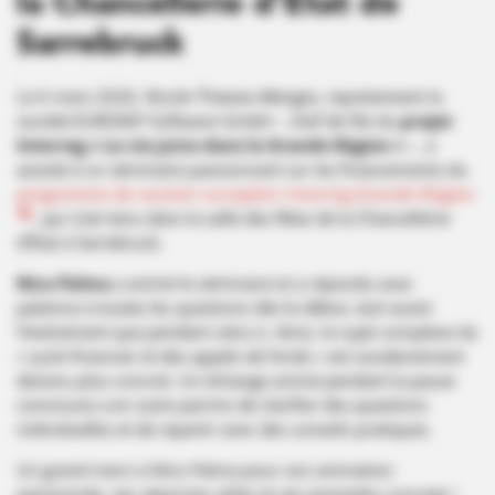
la Chancellerie d’État de
Sarrebruck
Le 6 mars 2026, Nicole Thewes-Menges, représentant la
société EUROKEY Software GmbH – chef de file du
projet
Interreg « La vie juive dans la Grande Région »
–, a
assisté à un séminaire passionnant sur les financements du
programme de soutien européen Interreg Grande Région
, qui s’est tenu dans la salle des fêtes de la Chancellerie
d’État à Sarrebruck.
Nico Palma
a animé le séminaire et a répondu avec
patience à toutes les questions dès le début, tant avant
l’événement que pendant celui-ci. Ainsi, le sujet complexe du
« cycle financier et des appels de fonds » est soudainement
devenu plus concret. Un échange animé pendant la pause
commune a en outre permis de clarifier des questions
individuelles et de repartir avec des conseils pratiques.
Un grand merci à Nico Palma pour son animation
passionnée, ses réponses utiles et ses exemples concrets !