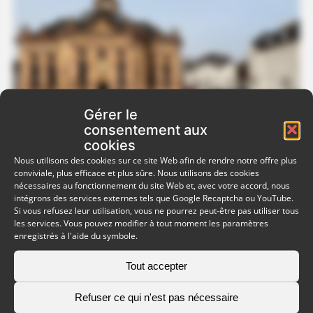
Gérer le
consentement aux
cookies
Le cadre impressionnant de la Chancellerie d’État
Nous utilisons des cookies sur ce site Web afin de rendre notre offre plus
conviviale, plus efficace et plus sûre. Nous utilisons des cookies
nécessaires au fonctionnement du site Web et, avec votre accord, nous
intégrons des services externes tels que Google Recaptcha ou YouTube.
Si vous refusez leur utilisation, vous ne pourrez peut-être pas utiliser tous
Anecdote :
le programme Interreg Grande Région soutient
les services. Vous pouvez modifier à tout moment les paramètres
également les petits projets qui impliquent des actions
enregistrés à l'aide du symbole.
transfrontalières entre citoyens, à hauteur de 30 000 euros
(taux de financement fixe de 90 %) pour une durée
Tout accepter
maximale de 18 mois.
Vous trouverez plus de détails sur
leur site web !
Refuser ce qui n'est pas nécessaire