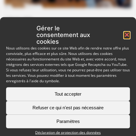
3 février 2026
Un bon départ pour la coopération
Gérer le
consentement aux
européenne
cookies
Le 30 janvier 2026, Susanne et Nicole ont eu l’occasion
Nous utilisons des cookies sur ce site Web afin de rendre notre offre plus
de présenter à Luxembourg le nouveau grand projet «
conviviale, plus efficace et plus sûre. Nous utilisons des cookies
La vie juive dans la Grande Région », dont EUROKEY est
nécessaires au fonctionnement du site Web et, avec votre accord, nous
intégrons des services externes tels que Google Recaptcha ou YouTube.
le chef de file. Le séminaire de lancement a été
Si vous refusez leur utilisation, vous ne pourrez peut-être pas utiliser tous
organisé par Interreg Grande Région, un programme
les services. Vous pouvez modifier à tout moment les paramètres
financé par l’Union européenne qui soutient la
enregistrés à l'aide du symbole.
coopération…
:
Tout accepter
Lire la suite
Un
bon
Refuser ce qui n'est pas nécessaire
départ
pour
Paramètres
la
Déclaration de protection des données
coopération