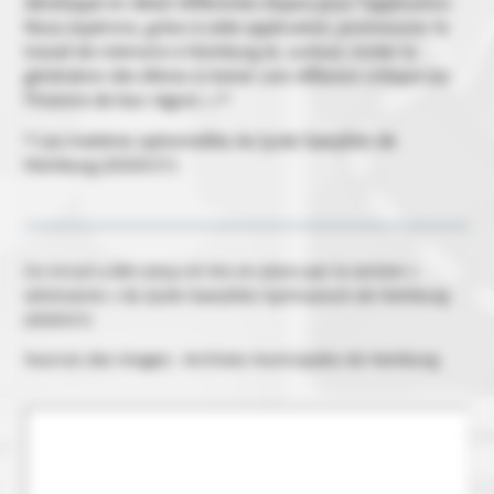
développé en détail différentes étapes pour l’application.
Nous espérons, grâce à cette application, promouvoir le
travail de mémoire à Homburg et, surtout, inciter la
génération des élèves à mener une réflexion critique sur
l’histoire de leur région. » *
* Les matières optionnelles du lycée Saarpfalz de
Homburg (2020/21)
Ce circuit a été conçu et mis en place par la section «
séminaires » du lycée Saarpfalz-Gymnasium de Homburg
(2020/21)
Sources des images : Archives municipales de Homburg