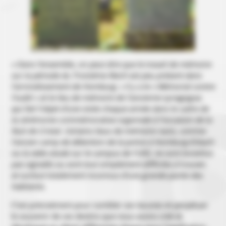
« Dans l’ensemble, on peut dire que le travail de mémoire
sur la période du Troisième Reich est peu présent dans
l’arrondissement de Homburg. » Il y a le « Mémorial contre
l’oubli » et le lieu de mémoire de l’ancienne synagogue,
qui fait l’objet d’une visite chaque année dans le cadre de
la cérémonie commémorative organisée à l’occasion de la
Nuit de Cristal. Certains lieux de mémoire nazis, comme
l’ancien camp de détention de la police à Homburg-Erbach
ou la stèle située sur le campus de l’UKS, ne sont toutefois
pas signalés ou sont tout simplement difficiles à trouver,
et surtout totalement inconnus d’une grande partie des
habitants.
C’est précisément pour combler ces lacunes et perpétuer
le souvenir de ces destins que nous avons créé et