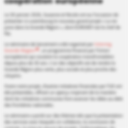
coopération européenne
Le 30 janvier 2026, Susanne et Nicole ont eu l’occasion de
présenter à Luxembourg le nouveau grand projet « La vie
juive dans la Grande Région », dont EUROKEY est le chef de
file.
Le séminaire de lancement a été organisé par
Interreg
Grande Région
, un programme financé par l’Union
européenne qui soutient la coopération transfrontalière
depuis plus de 30 ans. L’un des objectifs est de rendre la
Grande Région plus verte, plus sociale et plus proche des
citoyens.
Outre notre projet, d’autres initiatives financées par l’UE ont
été présentées, offrant un aperçu inspirant de la manière
dont les initiatives communes font avancer les idées au-delà
des frontières nationales.
Le séminaire a porté sur des thèmes tels que la présentation
des services avec lesquels on collabore, la conclusion de